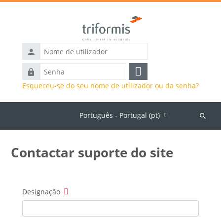
Ir para o conteúdo principal
Nome
de
Senha
utilizador
Entrar
Esqueceu-se do seu nome de utilizador ou da senha?
Página principal
Português - Portugal ‎(pt)‎
Pesquis
discipli
Contactar suporte do site
Designação